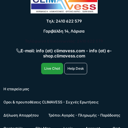
Tηλ: 2410 622 579
Γαριβάλδη 14, Λάρισα
Τηλέφωνο Επικοινωνίας: 2410 622 579
E-mail: info (at) climavess.com - info (at) e-
shop.climavess.com
Live Chat
Help Desk
Η εταιρεία μας
Οροι & προυποθέσεις CLIMAVESS - Συχνές Ερωτήσεις
Δήλωση Απορρήτου
Τρόποι Αγοράς - Πληρωμής - Παράδοσης