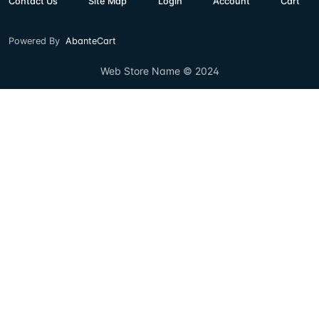
Contact Us
Site Map
Login
Account
Cart
Powered By
AbanteCart
Web Store Name © 2024