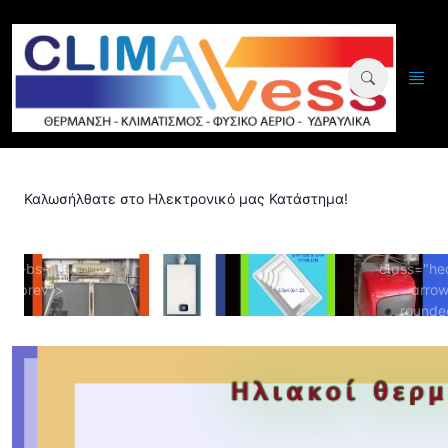
Καλωσήλθατε στο Ηλεκτρονικό μας Κατάστημα!
ata-bs-
class="he
de="prev">
arro
rounde
start"