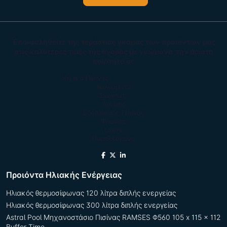
Επωφεληθείτε της τεράστιας γκάμας των προιόντων μας
στις καλύτερες τιμές της αγοράς με γνώμονα την άριστη
ποιότητα σε
Χημικά Πισίνας
Καλύμματα
Σκούπες
Αντλίες
Εξοπλισμός Πισίνας
Ψηφίδες
Liners
Παρελκόμενα
Προιόντα Ηλιακής Ενέργειας
Hλιακός θερμοσίφωνας 120 λίτρα διπλής ενεργείας
Ηλιακός θερμοσίφωνας 300 λίτρα διπλής ενεργείας
Astral Pool Μηχανοστάσιο Πισίνας RAMSES Φ560 105 x 115 x 112
Buffer Time